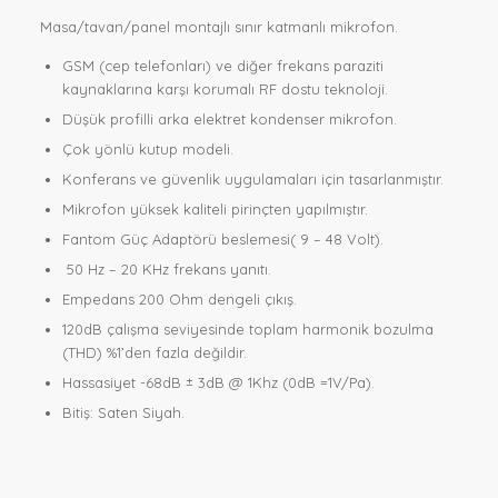
Masa/tavan/panel montajlı sınır katmanlı mikrofon.
GSM (cep telefonları) ve diğer frekans paraziti
kaynaklarına karşı korumalı RF dostu teknoloji.
Düşük profilli arka elektret kondenser mikrofon.
Çok yönlü kutup modeli.
Konferans ve güvenlik uygulamaları için tasarlanmıştır.
Mikrofon yüksek kaliteli pirinçten yapılmıştır.
Fantom Güç Adaptörü beslemesi( 9 – 48 Volt).
50 Hz – 20 KHz frekans yanıtı.
Empedans 200 Ohm dengeli çıkış.
120dB çalışma seviyesinde toplam harmonik bozulma
(THD) %1’den fazla değildir.
Hassasiyet -68dB ± 3dB @ 1Khz (0dB =1V/Pa).
Bitiş: Saten Siyah.