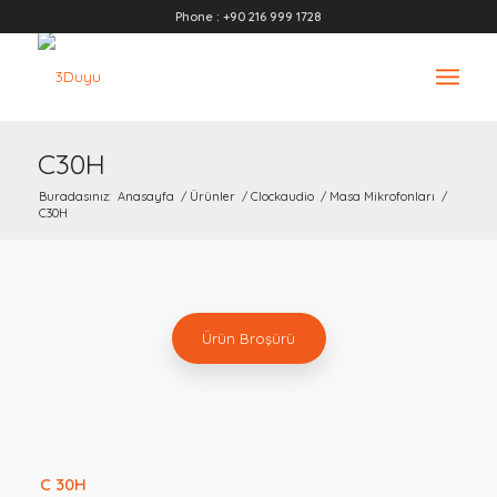
Phone :
+90 216 999 1728
C30H
Buradasınız:
Anasayfa
/
Ürünler
/
Clockaudio
/
Masa Mikrofonları
/
C30H
Ürün Broşürü
C 30H